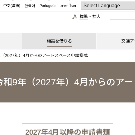
中文(漢語)
한국어
Português
ภาษาไทย
標準
・
拡大
施設を借りる
交通ア
年（2027年）4月からのアートスペース申請様式
令和9年（2027年）4月からのア
2027年4月以降の申請書類