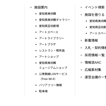
施設案内
イベント検索
愛知県美術館
施設を借りる
愛知県美術館ギャラリー
愛知県美術
愛知県芸術劇場
愛知県芸術
アートスペース
アートスペ
アートライブラリー
新着情報
アートプラザ
入札・契約情
レストラン・喫茶店
採用情報一覧
アートショップ
情報誌AAC
愛知県美術館
ミュージアムショップ
広報素材集
公衆無線LANサービス
運営会議の一
（Free Wi-fi）
バリアフリー情報
駐車場